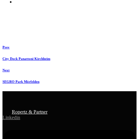
Prev
City Dock Panattoni Kirchheim
Next
SEGRO Park Mörfelden
Ropertz & Partner
Linkedin