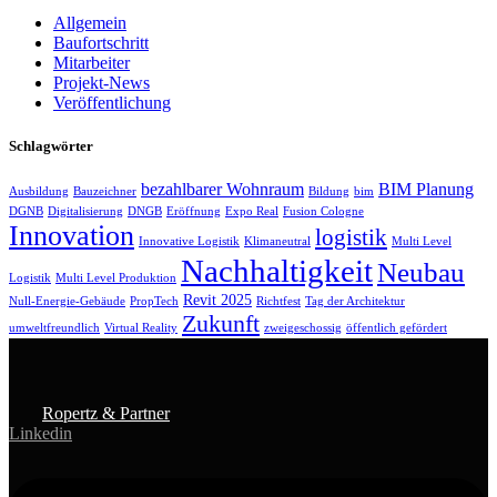
Allgemein
Baufortschritt
Mitarbeiter
Projekt-News
Veröffentlichung
Schlagwörter
bezahlbarer Wohnraum
BIM Planung
Ausbildung
Bauzeichner
Bildung
bim
DGNB
Digitalisierung
DNGB
Eröffnung
Expo Real
Fusion Cologne
Innovation
logistik
Innovative Logistik
Klimaneutral
Multi Level
Nachhaltigkeit
Neubau
Logistik
Multi Level Produktion
Revit 2025
Null-Energie-Gebäude
PropTech
Richtfest
Tag der Architektur
Zukunft
umweltfreundlich
Virtual Reality
zweigeschossig
öffentlich gefördert
Ropertz & Partner
Linkedin