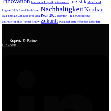
Innovation
logistik
Innovative Logistik
Klimaneutral
Multi Level
Nachhaltigkeit
Neubau
Logistik
Multi Level Produktion
Revit 2025
Null-Energie-Gebäude
PropTech
Richtfest
Tag der Architektur
Zukunft
umweltfreundlich
Virtual Reality
zweigeschossig
öffentlich gefördert
Ropertz & Partner
Linkedin