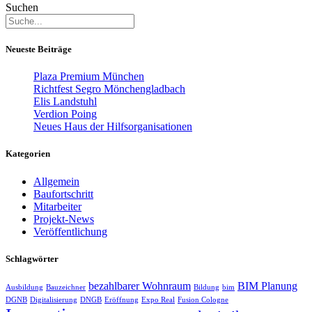
Suchen
Neueste Beiträge
Plaza Premium München
Richtfest Segro Mönchengladbach
Elis Landstuhl
Verdion Poing
Neues Haus der Hilfsorganisationen
Kategorien
Allgemein
Baufortschritt
Mitarbeiter
Projekt-News
Veröffentlichung
Schlagwörter
bezahlbarer Wohnraum
BIM Planung
Ausbildung
Bauzeichner
Bildung
bim
DGNB
Digitalisierung
DNGB
Eröffnung
Expo Real
Fusion Cologne